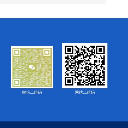
微信二维码
网站二维码