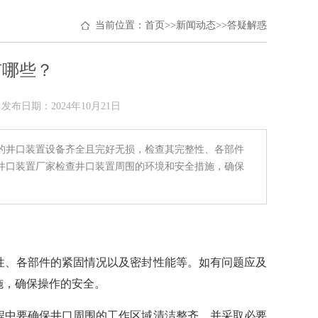
当前位置：
首页
>>
新闻动态
>>
答疑解惑
有哪些？
发布日期：2024年10月21日
的井口装置设备齐全且完好无损，检查其完整性、各部件
井口装置厂家检查井口装置周围的环境和安全措施，确保
性、各部件的紧固情况以及密封性能等。如有问题应及
施，确保操作的安全。
程中要确保井口周围的工作区域清洁整齐，并采取必要