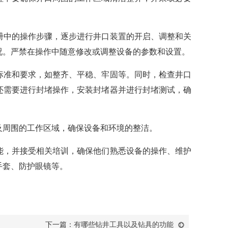
册中的操作步骤，逐步进行井口装置的开启、调整和关
况。严禁在操作中随意修改或调整设备的参数和设置。
标准和要求，如整齐、平稳、牢固等。同时，检查井口
还需要进行封堵操作，安装封堵器并进行封堵测试，确
及周围的工作区域，确保设备和环境的整洁。
能，并接受相关培训，确保他们熟悉设备的操作、维护
手套、防护眼镜等。
下一篇：
有哪些钻井工具以及钻具的功能